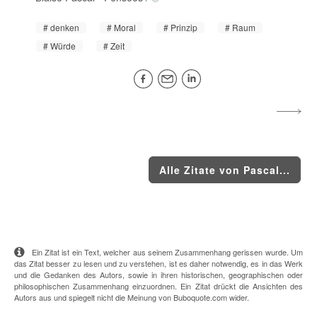
denken
Moral
Prinzip
Raum
Würde
Zeit
Alle Zitate von Pascal...
Ein Zitat ist ein Text, welcher aus seinem Zusammenhang gerissen wurde. Um
das Zitat besser zu lesen und zu verstehen, ist es daher notwendig, es in das Werk
und die Gedanken des Autors, sowie in ihren historischen, geographischen oder
philosophischen Zusammenhang einzuordnen. Ein Zitat drückt die Ansichten des
Autors aus und spiegelt nicht die Meinung von Buboquote.com wider.