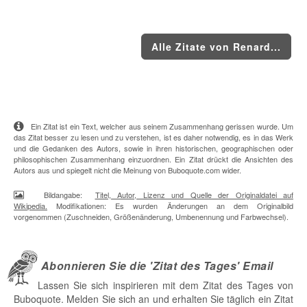
Alle Zitate von Renard...
Ein Zitat ist ein Text, welcher aus seinem Zusammenhang gerissen wurde. Um
das Zitat besser zu lesen und zu verstehen, ist es daher notwendig, es in das Werk
und die Gedanken des Autors, sowie in ihren historischen, geographischen oder
philosophischen Zusammenhang einzuordnen. Ein Zitat drückt die Ansichten des
Autors aus und spiegelt nicht die Meinung von Buboquote.com wider.
Bildangabe:
Titel, Autor, Lizenz und Quelle der Originaldatei auf
Wikipedia.
Modifikationen: Es wurden Änderungen an dem Originalbild
vorgenommen (Zuschneiden, Größenänderung, Umbenennung und Farbwechsel).
Abonnieren Sie die 'Zitat des Tages' Email
Lassen Sie sich inspirieren mit dem Zitat des Tages von
Buboquote. Melden Sie sich an und erhalten Sie täglich ein Zitat