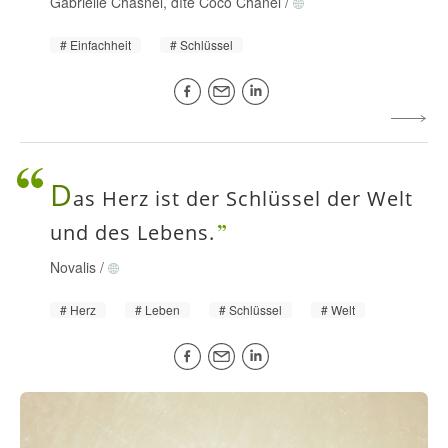
Gabrielle Chasnel, dîte Coco Chanel
/
Einfachheit
Schlüssel
D
as Herz ist der Schlüssel der Welt
und des Lebens.
Novalis
/
Herz
Leben
Schlüssel
Welt