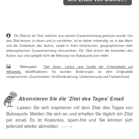
Ein Zitat ist ein Text, welcher aus seinem Zusammenhang gerissen wurde. Um
das Zitat besser zu lesen und zu verstehen, ist es daher notwendig, es in das Werk
und die Gedanken des Autors, sowie in ihren historischen, geographischen oder
philosophischen Zusammenhang einzuordnen. Ein Zitat drückt die Ansichten des
Autors aus und spiegelt nicht die Meinung von Buboquote.com wider.
Bildangabe:
Titel, Autor, Lizenz und Quelle der Originaldatei auf
Wikipedia.
Modifikationen: Es wurden Änderungen an dem Originalbild
vorgenommen (Zuschneiden, Größenänderung, Umbenennung und Farbwechsel).
Abonnieren Sie die 'Zitat des Tages' Email
Lassen Sie sich inspirieren mit dem Zitat des Tages von
Buboquote. Melden Sie sich an und erhalten Sie täglich ein Zitat
per email. Es ist Kostenlos, spam-frei und Sie können sich
jederzeit wieder abmelden.