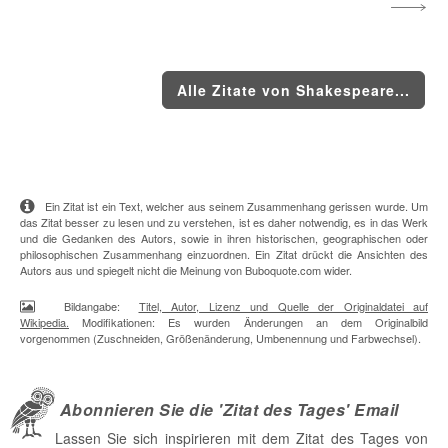
Alle Zitate von Shakespeare...
Ein Zitat ist ein Text, welcher aus seinem Zusammenhang gerissen wurde. Um
das Zitat besser zu lesen und zu verstehen, ist es daher notwendig, es in das Werk
und die Gedanken des Autors, sowie in ihren historischen, geographischen oder
philosophischen Zusammenhang einzuordnen. Ein Zitat drückt die Ansichten des
Autors aus und spiegelt nicht die Meinung von Buboquote.com wider.
Bildangabe:
Titel, Autor, Lizenz und Quelle der Originaldatei auf
Wikipedia.
Modifikationen: Es wurden Änderungen an dem Originalbild
vorgenommen (Zuschneiden, Größenänderung, Umbenennung und Farbwechsel).
Abonnieren Sie die 'Zitat des Tages' Email
Lassen Sie sich inspirieren mit dem Zitat des Tages von