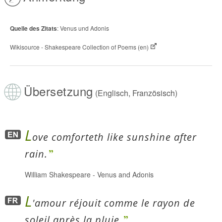
Quelle des Zitats
: Venus und Adonis
Wikisource - Shakespeare Collection of Poems (en)
Übersetzung
(Englisch, Französisch)
L
ove comforteth like sunshine after
rain.
William Shakespeare
-
Venus and Adonis
L
'amour réjouit comme le rayon de
soleil après la pluie.