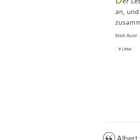
er Le
an, und
zusamme
Mark Aurel
Liebe
Albert