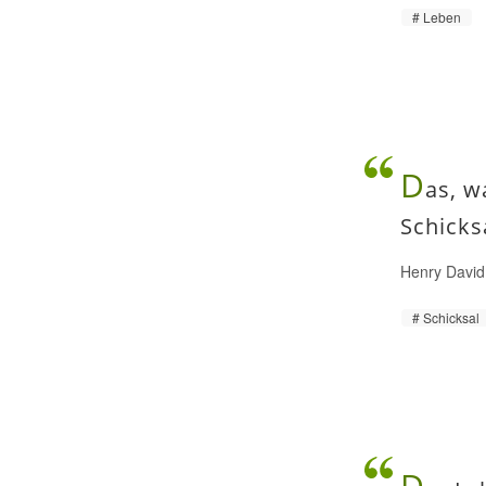
Leben
D
as, w
Schicks
Henry David
Schicksal
D