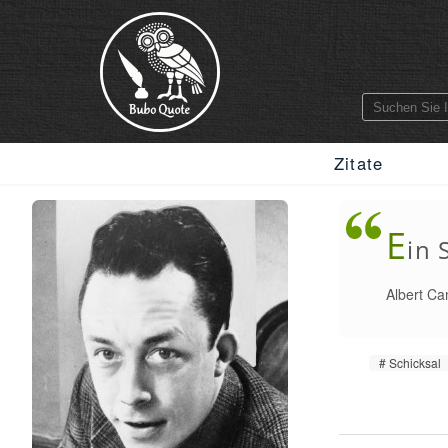
Zitate
E
in 
Albert C
Schicksal