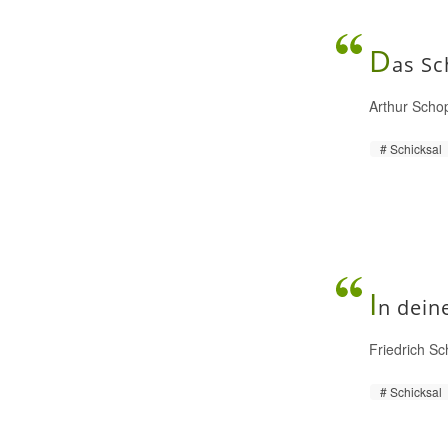
D
as Sc
Arthur Scho
Schicksal
I
n dein
Friedrich Sch
Schicksal