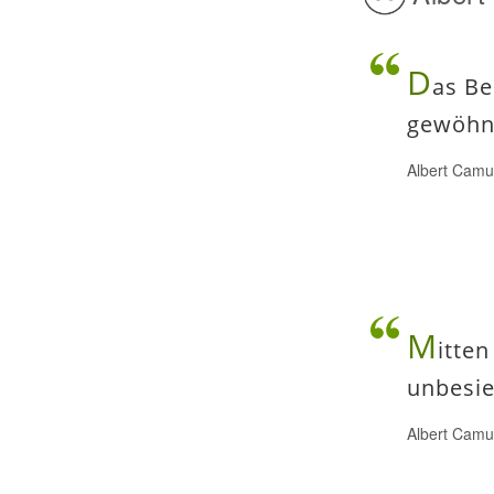
D
as Be
gewöhnl
Albert Cam
M
itten
unbesi
Albert Cam