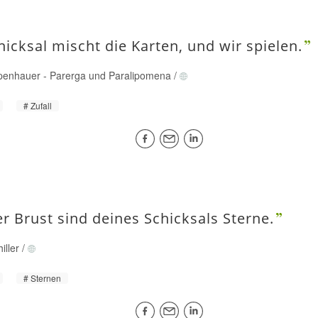
hicksal mischt die Karten, und wir spielen.
penhauer
-
Parerga und Paralipomena
/
Zufall
er Brust sind deines Schicksals Sterne.
iller
/
Sternen