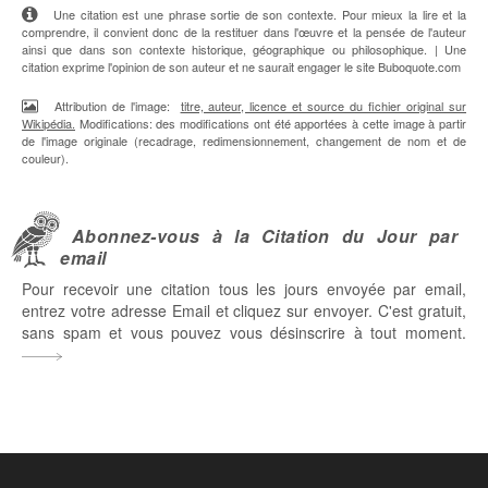
Une citation est une phrase sortie de son contexte. Pour mieux la lire et la
comprendre, il convient donc de la restituer dans l'œuvre et la pensée de l'auteur
ainsi que dans son contexte historique, géographique ou philosophique. | Une
citation exprime l'opinion de son auteur et ne saurait engager le site Buboquote.com
Attribution de l'image:
titre, auteur, licence et source du fichier original sur
Wikipédia.
Modifications: des modifications ont été apportées à cette image à partir
de l'image originale (recadrage, redimensionnement, changement de nom et de
couleur).
Abonnez-vous à la Citation du Jour par
email
Pour recevoir une citation tous les jours envoyée par email,
entrez votre adresse Email et cliquez sur envoyer. C'est gratuit,
sans spam et vous pouvez vous désinscrire à tout moment.