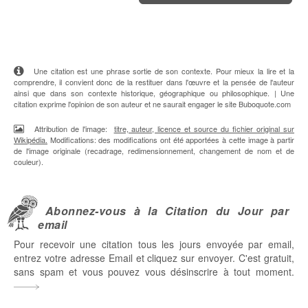
Une citation est une phrase sortie de son contexte. Pour mieux la lire et la
comprendre, il convient donc de la restituer dans l'œuvre et la pensée de l'auteur
ainsi que dans son contexte historique, géographique ou philosophique. | Une
citation exprime l'opinion de son auteur et ne saurait engager le site Buboquote.com
Attribution de l'image:
titre, auteur, licence et source du fichier original sur
Wikipédia.
Modifications: des modifications ont été apportées à cette image à partir
de l'image originale (recadrage, redimensionnement, changement de nom et de
couleur).
Abonnez-vous à la Citation du Jour par
email
Pour recevoir une citation tous les jours envoyée par email,
entrez votre adresse Email et cliquez sur envoyer. C'est gratuit,
sans spam et vous pouvez vous désinscrire à tout moment.