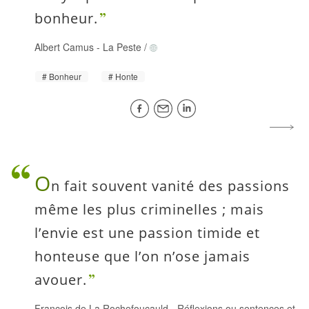
bonheur.
Albert Camus
-
La Peste
/
Bonheur
Honte
O
n fait souvent vanité des passions
même les plus criminelles ; mais
l’envie est une passion timide et
honteuse que l’on n’ose jamais
avouer.
François de La Rochefoucauld
-
Réflexions ou sentences et