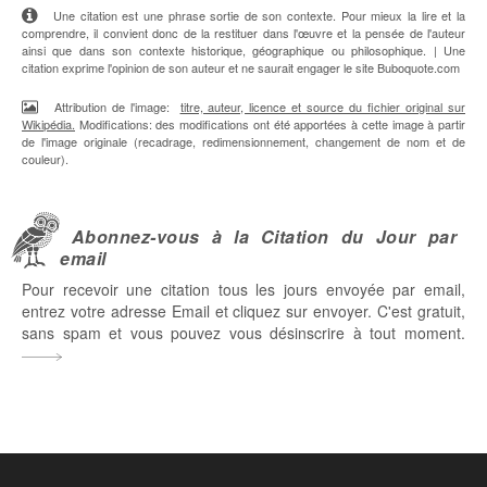
Une citation est une phrase sortie de son contexte. Pour mieux la lire et la
comprendre, il convient donc de la restituer dans l'œuvre et la pensée de l'auteur
ainsi que dans son contexte historique, géographique ou philosophique. | Une
citation exprime l'opinion de son auteur et ne saurait engager le site Buboquote.com
Attribution de l'image:
titre, auteur, licence et source du fichier original sur
Wikipédia.
Modifications: des modifications ont été apportées à cette image à partir
de l'image originale (recadrage, redimensionnement, changement de nom et de
couleur).
Abonnez-vous à la Citation du Jour par
email
Pour recevoir une citation tous les jours envoyée par email,
entrez votre adresse Email et cliquez sur envoyer. C'est gratuit,
sans spam et vous pouvez vous désinscrire à tout moment.