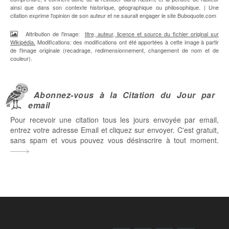
ainsi que dans son contexte historique, géographique ou philosophique. | Une
citation exprime l'opinion de son auteur et ne saurait engager le site Buboquote.com
Attribution de l'image:
titre, auteur, licence et source du fichier original sur
Wikipédia.
Modifications: des modifications ont été apportées à cette image à partir
de l'image originale (recadrage, redimensionnement, changement de nom et de
couleur).
Abonnez-vous à la Citation du Jour par
email
Pour recevoir une citation tous les jours envoyée par email,
entrez votre adresse Email et cliquez sur envoyer. C'est gratuit,
sans spam et vous pouvez vous désinscrire à tout moment.