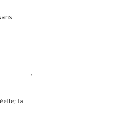
 sans
éelle; la
é