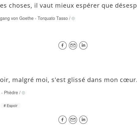
tes choses, il vaut mieux espérer que désesp
fgang von Goethe
-
Torquato Tasso
/
poir, malgré moi, s'est glissé dans mon cœur
e
-
Phèdre
/
Espoir