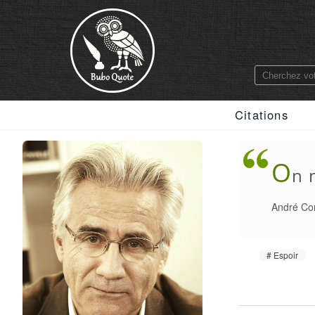
Citations
O
n 
André Co
Espoir