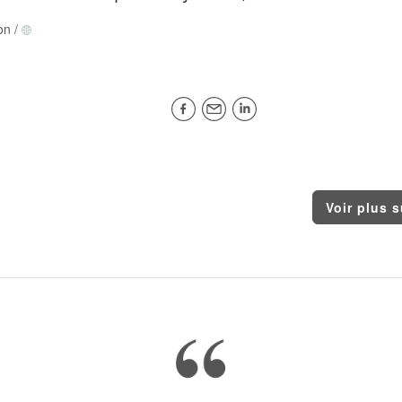
on
/
Voir plus su