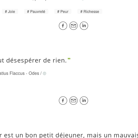
Joie
Pauvreté
Peur
Richesse
ut désespérer de rien.
atius Flaccus
-
Odes
/
ir est un bon petit déjeuner, mais un mauvai