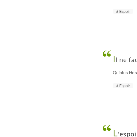
Espoir
I
l ne fa
Quintus Hor
Espoir
L
'espo