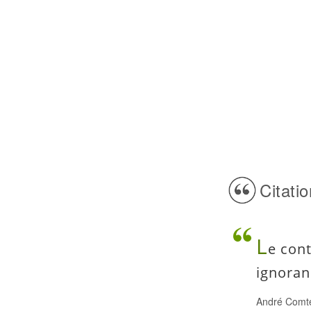
Citatio
L
e cont
ignoran
André Comte