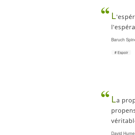
L
'espér
l'espér
Baruch Spin
Espoir
L
a prop
propens
véritabl
David Hume