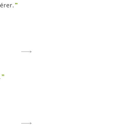
érer.
.