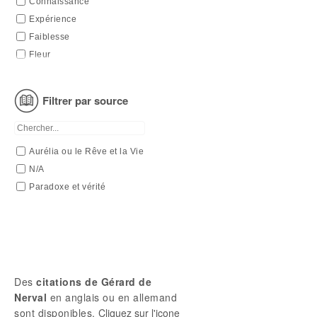
Connaissance
Expérience
Faiblesse
Fleur
Génération
Ignorance
Filtrer par source
Illusion
Ingratitude
Intelligence
Aurélia ou le Rêve et la Vie
Justice
N/A
Nature
Paradoxe et vérité
Oubli
Patience
Peur
Rêve
Sagesse
Des
citations de Gérard de
Soleil
Nerval
en anglais ou en allemand
Univers
sont disponibles.
Cliquez sur l'icone