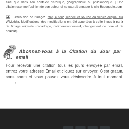
ainsi que dans son contexte historique, géographique ou philosophique. | Une
citation exprime l'opinion de son auteur et ne saurait engager le site Buboquote.com
Attribution de l'image:
titre, auteur, licence et source du fichier original sur
Wikipédia.
Modifications: des modifications ont été apportées à cette image à partir
de l'image originale (recadrage, redimensionnement, changement de nom et de
couleur).
Abonnez-vous à la Citation du Jour par
email
Pour recevoir une citation tous les jours envoyée par email,
entrez votre adresse Email et cliquez sur envoyer. C'est gratuit,
sans spam et vous pouvez vous désinscrire à tout moment.