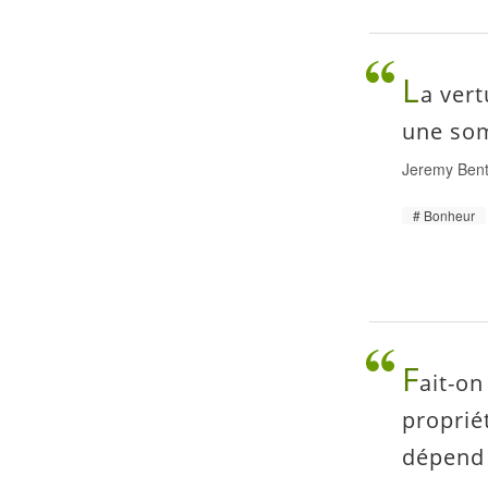
L
a vert
une som
Jeremy Ben
Bonheur
F
ait-on
proprié
dépend 