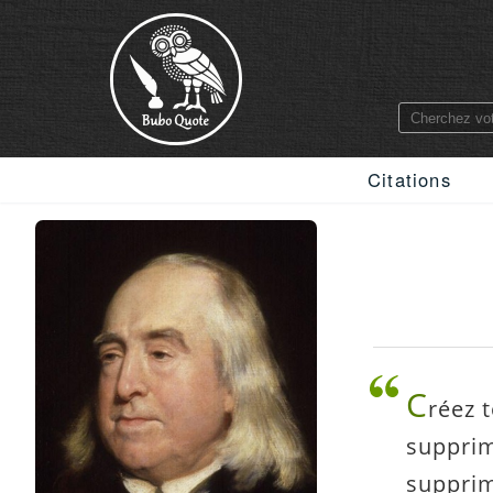
Citations
C
réez 
supprim
supprim