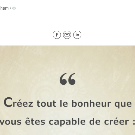
tham
/