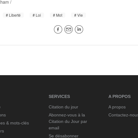
tham
/
Liberté
Loi
Mot
Vie
SERVICES
A PROPOS
e
Citation du jour
A propos
ions
Abonnez-vous à la
Contactez-nou
Citation du Jour par
es & mots-clés
email
rs
Se désabonner