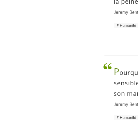
la peine
Jeremy Ben
Humanité
P
ourquo
sensibl
son man
Jeremy Ben
Humanité