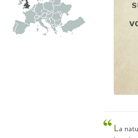
L
a natu