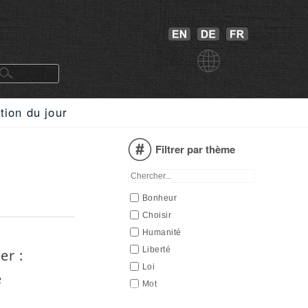
tion du jour
Filtrer par thème
Bonheur
Choisir
Humanité
Liberté
er :
Loi
e
Mot
Nature