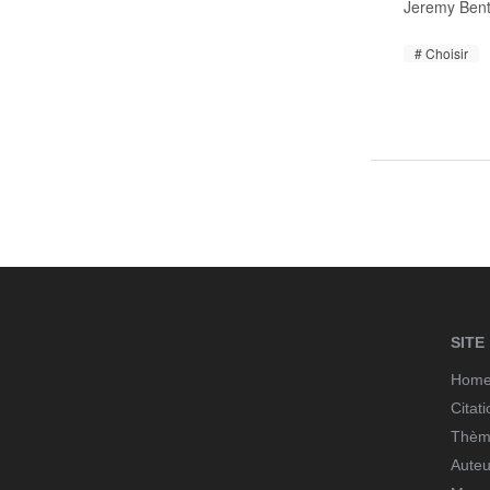
Jeremy Ben
Choisir
SITE
Hom
Citat
Thèm
Auteu