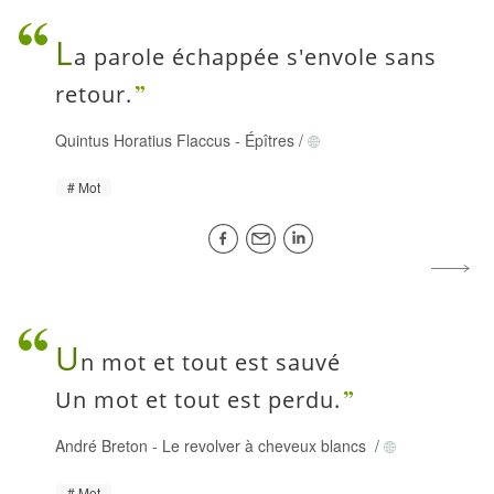
L
a parole échappée s'envole sans
retour.
Quintus Horatius Flaccus
-
Épîtres
/
Mot
U
n mot et tout est sauvé
Un mot et tout est perdu.
André Breton
-
Le revolver à cheveux blancs
/
Mot