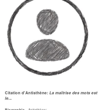
Citation d'Antisthène:
La maîtrise des mots est
le
...
Biographie
- Antisthène: