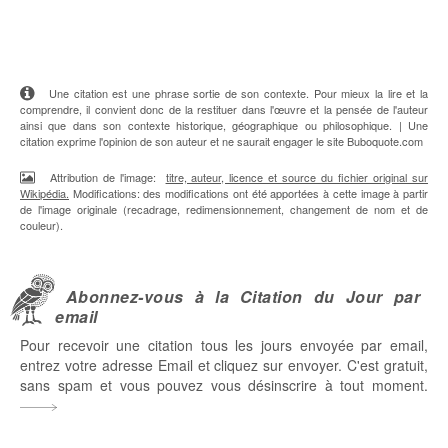
Une citation est une phrase sortie de son contexte. Pour mieux la lire et la
comprendre, il convient donc de la restituer dans l'œuvre et la pensée de l'auteur
ainsi que dans son contexte historique, géographique ou philosophique. | Une
citation exprime l'opinion de son auteur et ne saurait engager le site Buboquote.com
Attribution de l'image:
titre, auteur, licence et source du fichier original sur
Wikipédia.
Modifications: des modifications ont été apportées à cette image à partir
de l'image originale (recadrage, redimensionnement, changement de nom et de
couleur).
Abonnez-vous à la Citation du Jour par
email
Pour recevoir une citation tous les jours envoyée par email,
entrez votre adresse Email et cliquez sur envoyer. C'est gratuit,
sans spam et vous pouvez vous désinscrire à tout moment.