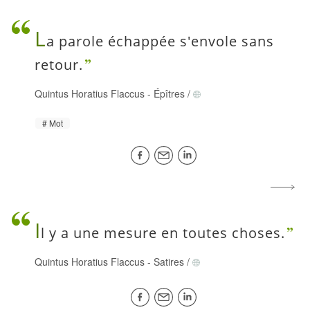
L
a parole échappée s'envole sans
retour.
Quintus Horatius Flaccus
-
Épîtres
/
Mot
I
l y a une mesure en toutes choses.
Quintus Horatius Flaccus
-
Satires
/