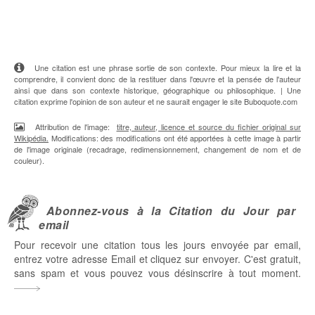
Une citation est une phrase sortie de son contexte. Pour mieux la lire et la
comprendre, il convient donc de la restituer dans l'œuvre et la pensée de l'auteur
ainsi que dans son contexte historique, géographique ou philosophique. | Une
citation exprime l'opinion de son auteur et ne saurait engager le site Buboquote.com
Attribution de l'image:
titre, auteur, licence et source du fichier original sur
Wikipédia.
Modifications: des modifications ont été apportées à cette image à partir
de l'image originale (recadrage, redimensionnement, changement de nom et de
couleur).
Abonnez-vous à la Citation du Jour par
email
Pour recevoir une citation tous les jours envoyée par email,
entrez votre adresse Email et cliquez sur envoyer. C'est gratuit,
sans spam et vous pouvez vous désinscrire à tout moment.