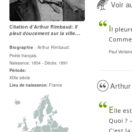
Voir au
I
Citation d'Arthur Rimbaud:
Il
l pleu
pleut doucement sur la ville.
...
Comme il
Biographie
- Arthur Rimbaud:
Paul Verlain
Poète français.
Naissance: 1854 - Décès: 1891
Période:
XIXe siècle
Arthur
Lieu de naissance:
France
E
lle es
Quoi ? –
C'est la