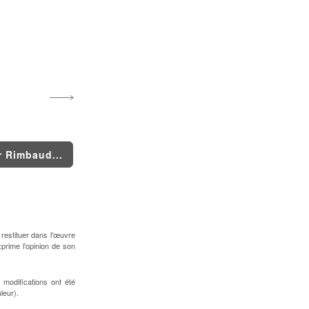
r Rimbaud...
 restituer dans l'œuvre
xprime l'opinion de son
 modifications ont été
leur).