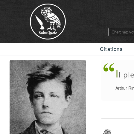
Citations
I
l pl
Arthur R