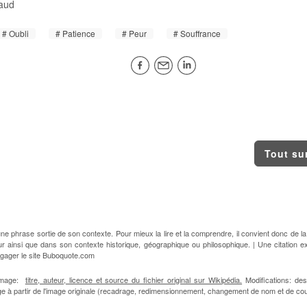
aud
Oubli
Patience
Peur
Souffrance
Tout su
e phrase sortie de son contexte. Pour mieux la lire et la comprendre, il convient donc de la
ur ainsi que dans son contexte historique, géographique ou philosophique. | Une citation e
ngager le site Buboquote.com
'image:
titre, auteur, licence et source du fichier original sur Wikipédia.
Modifications: des
ge à partir de l'image originale (recadrage, redimensionnement, changement de nom et de cou