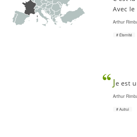
Avec le 
Arthur Rimb
Éternité
J
e est u
Arthur Rimb
Autrui