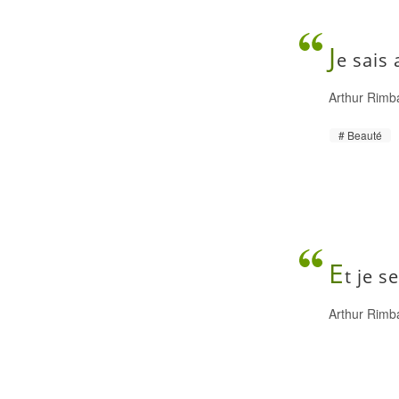
J
e sais 
Arthur Rimb
Beauté
E
t je s
Arthur Rimb