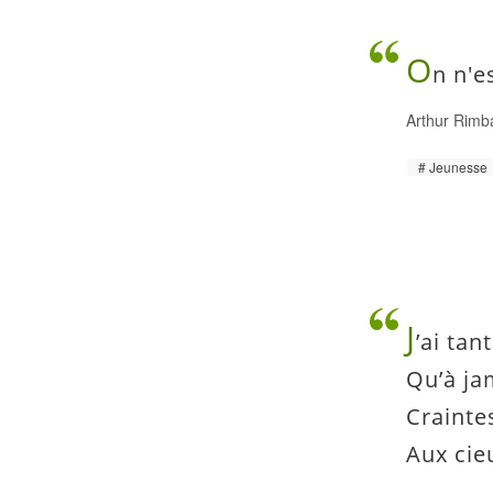
O
n n'e
Arthur Rimb
Jeunesse
J
’ai tan
Qu’à jam
Crainte
Aux cie