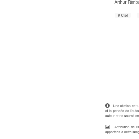
Arthur Rimb
Ciel
Une citation est un
et la pensée de l'aute
auteur et ne saurait e
Attribution de l
apportées à cette ima