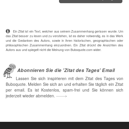
Ein Zitat ist ein Text, welcher aus seinem Zusammenhang gerissen wurde. Um
das Zitat besser zu lesen und zu verstehen, ist es daher notwendig, es in das Werk
und die Gedanken des Autors, sowie in ihren historischen, geographischen oder
philosophischen Zusammenhang einzuordnen. Ein Zitat drückt die Ansichten des
Autors aus und spiegelt nicht die Meinung von Buboquote.com wider.
Abonnieren Sie die 'Zitat des Tages' Email
Lassen Sie sich inspirieren mit dem Zitat des Tages von
Buboquote. Melden Sie sich an und erhalten Sie täglich ein Zitat
per email. Es ist Kostenlos, spam-frei und Sie können sich
jederzeit wieder abmelden.