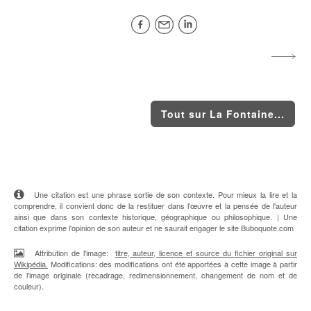
Tout sur La Fontaine...
Une citation est une phrase sortie de son contexte. Pour mieux la lire et la
comprendre, il convient donc de la restituer dans l'œuvre et la pensée de l'auteur
ainsi que dans son contexte historique, géographique ou philosophique. | Une
citation exprime l'opinion de son auteur et ne saurait engager le site Buboquote.com
Attribution de l'image:
titre, auteur, licence et source du fichier original sur
Wikipédia.
Modifications: des modifications ont été apportées à cette image à partir
de l'image originale (recadrage, redimensionnement, changement de nom et de
couleur).