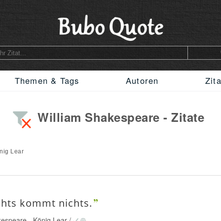
Themen & Tags
Autoren
Zit
William Shakespeare - Zitate
nig Lear
chts kommt nichts.
kespeare
-
König Lear
/