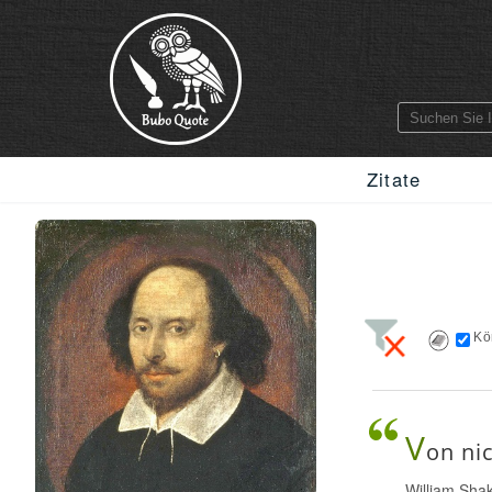
Zitate
Kö
V
on ni
William Sha