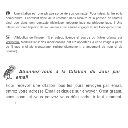
Une citation est une phrase sortie de son contexte. Pour mieux la lire et la
comprendre, il convient donc de la restituer dans l'œuvre et la pensée de l'auteur
ainsi que dans son contexte historique, géographique ou philosophique. | Une
citation exprime l'opinion de son auteur et ne saurait engager le site Buboquote.com
Attribution de l'image:
titre, auteur, licence et source du fichier original sur
Wikipédia.
Modifications: des modifications ont été apportées à cette image à partir
de l'image originale (recadrage, redimensionnement, changement de nom et de
couleur).
Abonnez-vous à la Citation du Jour par
email
Pour recevoir une citation tous les jours envoyée par email,
entrez votre adresse Email et cliquez sur envoyer. C'est gratuit,
sans spam et vous pouvez vous désinscrire à tout moment.